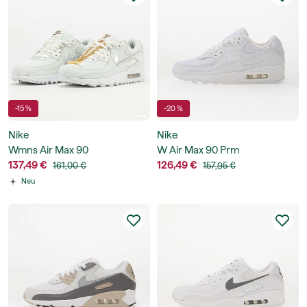
-15 %
-20 %
Nike
Nike
Wmns Air Max 90
W Air Max 90 Prm
137,49 €
126,49 €
161,00 €
157,95 €
Neu