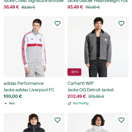
Jacke Chest Signature Bomber
Jacke Glacier Heavyweight Full
Jacket
36,49 €
Zip Jacket
93,49 €
89,99 €
110,00 €
-25 %
adidas Performance
Carhartt WIP
Jacke adidas Liverpool FC
Jacke OG Detroit Jacket
Originals Track Top
100,00 €
UNISEX
202,49 €
270,00 €
Neu
Nachhaltig