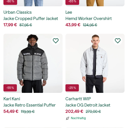
-80 %
-65 %
Urban Classics
Lee
Jacke Cropped Puffer Jacket
Hemd Worker Overshirt
17,99 €
43,99 €
87,95 €
124,95 €
-55 %
-25 %
Karl Kani
Carhartt WIP
Jacke Retro Essential Puffer
Jacke OG Detroit Jacket
Jacket
54,49 €
202,49 €
119,99 €
270,00 €
Nachhaltig