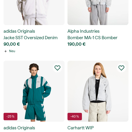
adidas Originals
Alpha Industries
Jacke SST Oversized Denim
Bomber MA-1 CS Bomber
Tracktop
90,00 €
Jacket
190,00 €
Neu
-25 %
-40 %
adidas Originals
Carhartt WIP