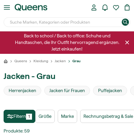
Back to school / Back to office: Schuhe und
Handtaschen, die Ihr Outfit hervorragend ergänzen.
Jetzt einkaufen!
Queens
Kleidung
Jacken
Grau
Jacken - Grau
Herrenjacken
Jacken für Frauen
Puffejacken
Filtern
Größe
Marke
Rechnungsbetrag & Sale
1
Produkte
:
59