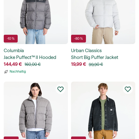
-10 %
-80 %
Columbia
Urban Classics
Jacke Puffect™ II Hooded
Short Big Puffer Jacket
Jacket
144,49 €
19,99 €
160,00 €
99,90 €
Nachhaltig