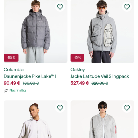
-50 %
-15 %
Columbia
Oakley
Daunenjacke Pike Lake™ II
Jacke Latitude Veil Slingpack
Hooded Jacket
90,49 €
Jacket Cement
527,49 €
180,00 €
620,00 €
Nachhaltig