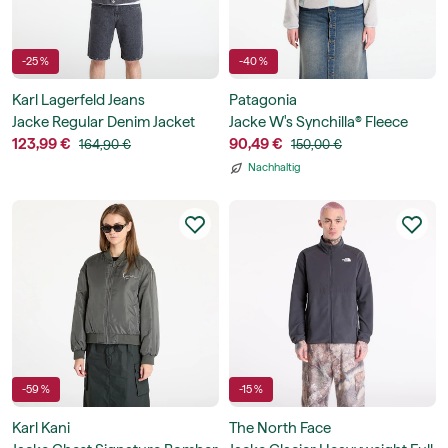
-25 %
-40 %
Karl Lagerfeld Jeans
Patagonia
Jacke Regular Denim Jacket
Jacke W's Synchilla® Fleece
123,99 €
Jacket
90,49 €
164,90 €
150,00 €
Nachhaltig
-59 %
-15 %
Karl Kani
The North Face