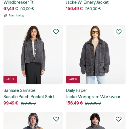
Windbreaker Tt
Jacke W' Emery Jacket
67,49 €
156,49 €
90,00 €
260,00 €
Nachhaltig
-45 %
-40 %
Samsøe Samsøe
Daily Paper
Sasofie Patch Pocket Shirt
Jacke Monogram Workwear
99,49 €
Jacket
156,49 €
180,00 €
260,00 €